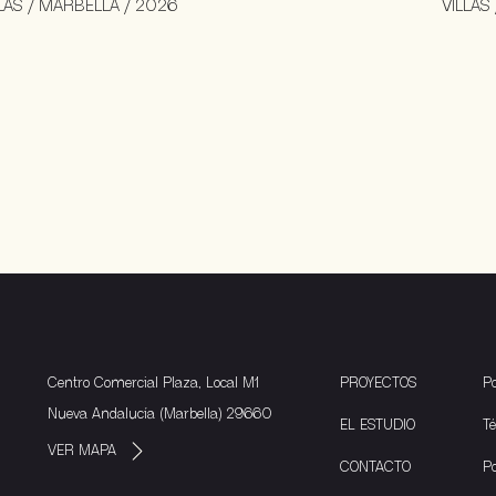
LAS / MARBELLA / 2026
VILLAS
Centro Comercial Plaza, Local M1
PROYECTOS
Po
Nueva Andalucía (Marbella) 29660
EL ESTUDIO
T
VER MAPA
CONTACTO
Po