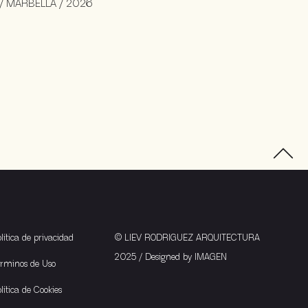
 / MARBELLA / 2026
lítica de privacidad
© LIEV RODRIGUEZ ARQUITECTURA
2025 / Designed by
IMAGEN
érminos de Uso
lítica de Cookies