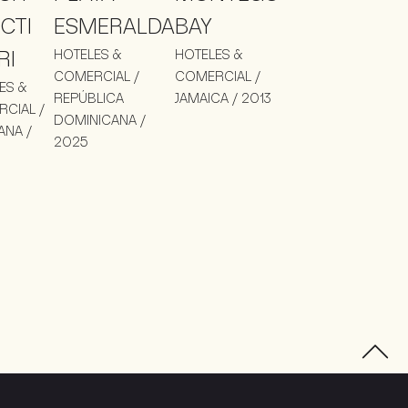
CTI
ESMERALDA
BAY
RI
HOTELES &
HOTELES &
COMERCIAL /
COMERCIAL /
ES &
REPÚBLICA
JAMAICA / 2013
CIAL /
DOMINICANA /
ANA /
2025