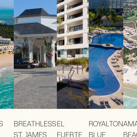
S
BREATHLESS
EL
ROYALTON
AM
ST. JAMES
FUERTE
BLUE
BEA