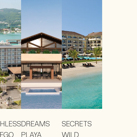
HLESS
DREAMS
SECRETS
EGO
PLAYA
WILD