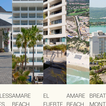
LESS
AMARE
EL
AMARE
BREAT
ES
BEACH
FUERTE
BEACH
MONT