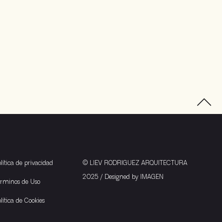
lítica de privacidad
© LIEV RODRIGUEZ ARQUITECTURA
2025 / Designed by
IMAGEN
érminos de Uso
lítica de Cookies