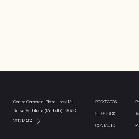
Centro Comercial Plaza, Local M1
PROYECTOS
Po
Nueva Andalucía (Marbella) 29660
EL ESTUDIO
T
VER MAPA
CONTACTO
Po